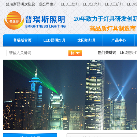
普瑞斯照明欢迎您！我公司生产：
LED三防灯
、
LED泛光灯
、
LED工矿灯
、
LED
20年致力于灯具研发创
高品质灯具制造商
普瑞斯首页
LED照明灯具
太阳能灯具
产品中心
热门关键词
：
LED照明