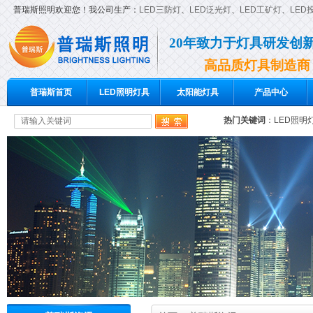
普瑞斯照明欢迎您！我公司生产：
LED三防灯
、
LED泛光灯
、
LED工矿灯
、
LED
20年致力于灯具研发创
高品质灯具制造商
普瑞斯首页
LED照明灯具
太阳能灯具
产品中心
热门关键词
：
LED照明