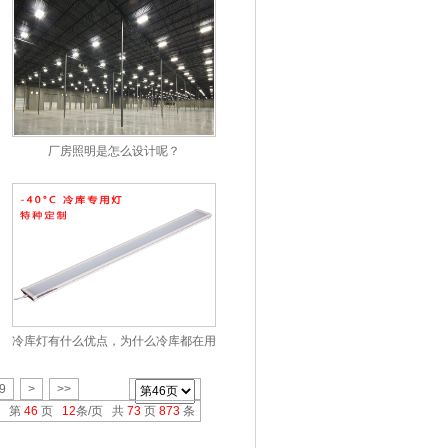
厂房照明是怎么设计呢？
冷库灯有什么优点，为什么冷库都在用冷库灯？
9
>
>>
第
46
页
12
条/页 共
73
页
873
条