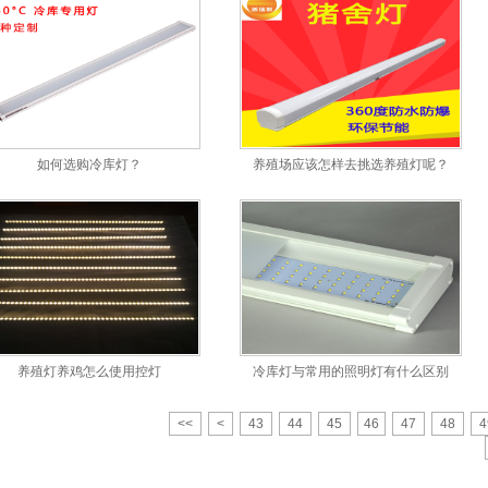
如何选购冷库灯？
养殖场应该怎样去挑选养殖灯呢？
养殖灯养鸡怎么使用控灯
冷库灯与常用的照明灯有什么区别
<<
<
43
44
45
46
47
48
4