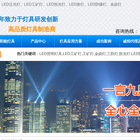
、
LED泛光灯
、
LED工矿灯
、
LED投光灯
、
LED路灯
、
LED防爆灯
、
金卤灯
0年致力于灯具研发创新
高品质灯具制造商
咨询热线：
阳能灯具
产品中心
灯具应用方案
成功案例
诚招代理及
热门关键词
：
LED照明灯具,LED工矿灯,工矿灯,金卤灯,三防灯,投光灯,LE