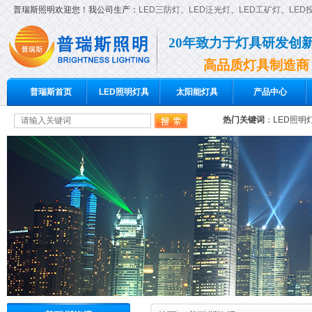
普瑞斯照明欢迎您！我公司生产：
LED三防灯
、
LED泛光灯
、
LED工矿灯
、
LED
20年致力于灯具研发创
高品质灯具制造商
普瑞斯首页
LED照明灯具
太阳能灯具
产品中心
热门关键词
：
LED照明