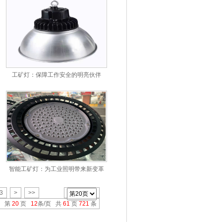
工矿灯：保障工作安全的明亮伙伴
智能工矿灯：为工业照明带来新变革
3
>
>>
第
20
页
12
条/页 共
61
页
721
条