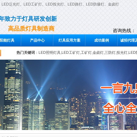
、
LED泛光灯
、
LED工矿灯
、
LED投光灯
、
LED路灯
、
LED防爆灯
、
金卤灯
0年致力于灯具研发创新
高品质灯具制造商
咨询热线：
阳能灯具
产品中心
灯具应用方案
成功案例
诚招代理及
热门关键词
：
LED照明灯具,LED工矿灯,工矿灯,金卤灯,三防灯,投光灯,LE