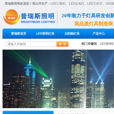
普瑞斯照明欢迎您！我公司生产：
LED三防灯
、
LED泛光灯
、
LED工矿灯
、
LED
20年致力于灯具研发创
高品质灯具制造商
普瑞斯首页
LED照明灯具
太阳能灯具
产品中心
热门关键词
：
LED照明