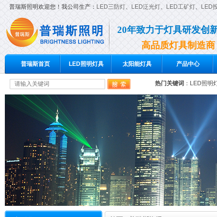
普瑞斯照明欢迎您！我公司生产：
LED三防灯
、
LED泛光灯
、
LED工矿灯
、
LED
20年致力于灯具研发创
高品质灯具制造商
普瑞斯首页
LED照明灯具
太阳能灯具
产品中心
热门关键词
：
LED照明