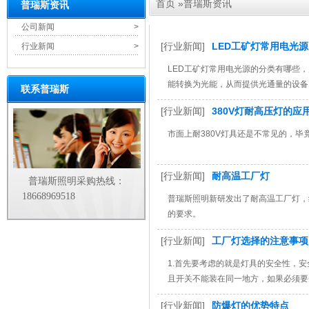
首页
»
普瑞斯资讯
普瑞斯资讯
公司新闻
>
[行业新闻]
LED工矿灯常用电光
行业新闻
>
LED工矿灯常用电光源的分类有哪些
能转换为光能，从而提供光通量的设备
联系普瑞斯
[行业新闻]
380V灯耐高压灯的应
市面上耐380V灯具还是不常见的，
[行业新闻]
耐高温工厂灯
普瑞斯照明采购热线：
18668969518
普瑞斯照明新研发出了耐高温工厂灯，
的要求。
[行业新闻]
工厂灯选择的注意事项
1.首先要考虑的就是灯具的安全性，
且开关不能装在同一地方，如果必须要
[行业新闻]
防爆灯的优势特点