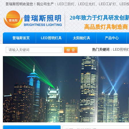
普瑞斯照明欢迎您！我公司生产：
LED三防灯
、
LED泛光灯
、
LED工矿灯
、
LED
20年致力于灯具研发创
高品质灯具制造商
普瑞斯首页
LED照明灯具
太阳能灯具
产品中心
热门关键词
：
LED照明