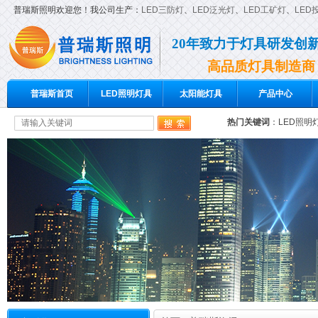
普瑞斯照明欢迎您！我公司生产：
LED三防灯
、
LED泛光灯
、
LED工矿灯
、
LED
20年致力于灯具研发创
高品质灯具制造商
普瑞斯首页
LED照明灯具
太阳能灯具
产品中心
热门关键词
：
LED照明