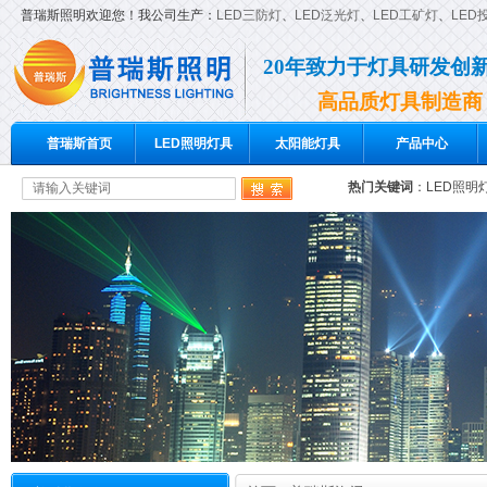
普瑞斯照明欢迎您！我公司生产：
LED三防灯
、
LED泛光灯
、
LED工矿灯
、
LED
20年致力于灯具研发创
高品质灯具制造商
普瑞斯首页
LED照明灯具
太阳能灯具
产品中心
热门关键词
：
LED照明