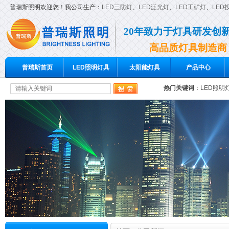
普瑞斯照明欢迎您！我公司生产：
LED三防灯
、
LED泛光灯
、
LED工矿灯
、
LED
20年致力于灯具研发创
高品质灯具制造商
普瑞斯首页
LED照明灯具
太阳能灯具
产品中心
热门关键词
：
LED照明