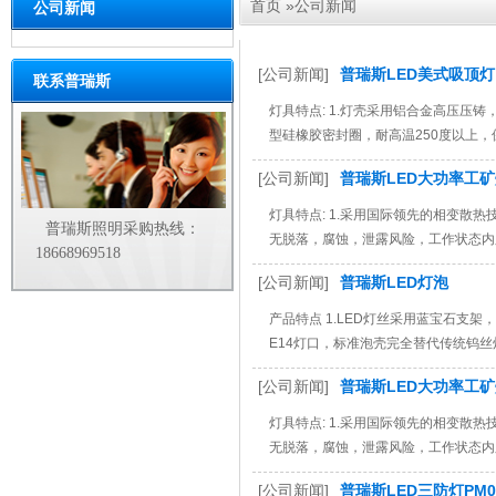
首页
»
公司新闻
公司新闻
[公司新闻]
普瑞斯LED美式吸顶灯
联系普瑞斯
灯具特点: 1.灯壳采用铝合金高压压铸
型硅橡胶密封圈，耐高温250度以上，保证
[公司新闻]
普瑞斯LED大功率工
灯具特点: 1.采用国际领先的相变散热
普瑞斯照明采购热线：
无脱落，腐蚀，泄露风险，工作状态内腔
18668969518
[公司新闻]
普瑞斯LED灯泡
产品特点 1.LED灯丝采用蓝宝石支架，
E14灯口，标准泡壳完全替代传统钨丝灯
[公司新闻]
普瑞斯LED大功率工矿灯
灯具特点: 1.采用国际领先的相变散热
无脱落，腐蚀，泄露风险，工作状态内腔
[公司新闻]
普瑞斯LED三防灯PM0