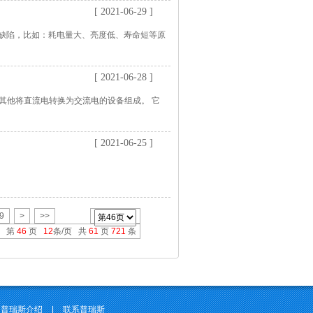
[ 2021-06-29 ]
缺陷，比如：耗电量大、亮度低、寿命短等原
[ 2021-06-28 ]
和其他将直流电转换为交流电的设备组成。 它
[ 2021-06-25 ]
9
>
>>
第
46
页
12
条/页 共
61
页
721
条
普瑞斯介绍
|
联系普瑞斯