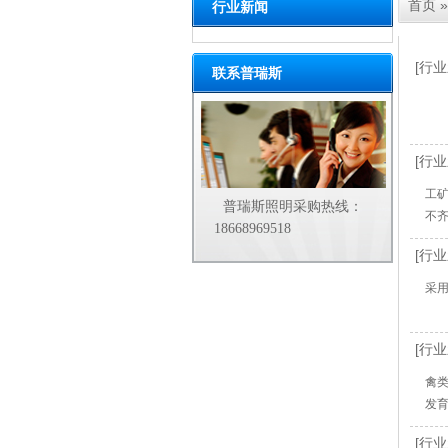
首页
»
行业新闻
[行业
联系普瑞斯
[行业
工
普瑞斯照明采购热线：
不
18668969518
[行业
采
[行业
禽
发
[行业