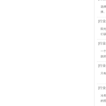
选
择。
[行业
阳
们
[行业
一
故
[行业
只
[行业
冷
的