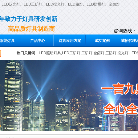
、
LED泛光灯
、
LED工矿灯
、
LED投光灯
、
LED路灯
、
LED防爆灯
、
金卤灯
0年致力于灯具研发创新
高品质灯具制造商
咨询热线：
阳能灯具
产品中心
灯具应用方案
成功案例
诚招代理及
热门关键词
：
LED照明灯具,LED工矿灯,工矿灯,金卤灯,三防灯,投光灯,LE