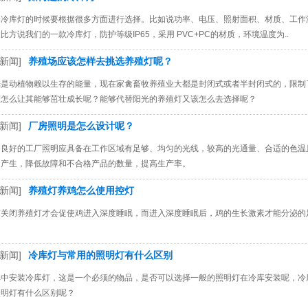
择冷库灯的时候要根据很多方面进行选择。比如说功率、电压、照射面积、材质、工作
比方说我们的一款冷库灯，防护等级IP65，采用 PVC+PC的材质，环境温度为..
新闻]
养殖场应该怎样去挑选养殖灯呢？
光是动植物赖以生存的能量，现在家禽畜牧养殖业大都是封闭式或者半封闭式的，限制
该怎么让其能够茁壮成长呢？能够代替阳光的养殖灯又该怎么去选择呢？
新闻]
厂房照明是怎么设计呢？
个良好的工厂照明应具备在工作区域有足够、均匀的光线，较高的光通量、合适的色温
的产生，降低故障和不合格产品的数量，提高生产率。
新闻]
养殖灯养鸡怎么使用控灯
有关闭养殖灯才会促使鸡进入深度睡眠，而进入深度睡眠后，鸡的生长激素才能分泌的
新闻]
冷库灯与常用的照明灯有什么区别
库中安装冷库灯，这是一个必须的物品，是否可以选择一般的照明灯在冷库安装呢，冷
照明灯有什么区别呢？