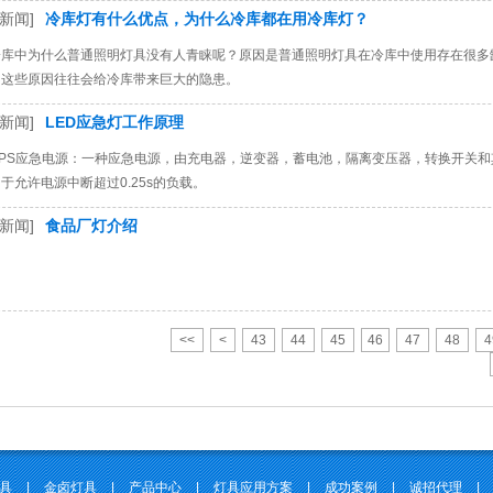
新闻]
冷库灯有什么优点，为什么冷库都在用冷库灯？
冷库中为什么普通照明灯具没有人青睐呢？原因是普通照明灯具在冷库中使用存在很多
，这些原因往往会给冷库带来巨大的隐患。
新闻]
LED应急灯工作原理
 EPS应急电源：一种应急电源，由充电器，逆变器，蓄电池，隔离变压器，转换开关
于允许电源中断超过0.25s的负载。
新闻]
食品厂灯介绍
<<
<
43
44
45
46
47
48
4
灯具
|
金卤灯具
|
产品中心
|
灯具应用方案
|
成功案例
|
诚招代理
|