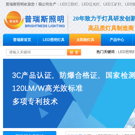
普瑞斯照明欢迎您！我公司生产：
LED三防灯
、
LED泛光灯
、
LED工矿灯
、
LED
20年致力于灯具研发创
高品质灯具制造商
普瑞斯首页
LED照明灯具
太阳能灯具
产品中心
热门关键词
：
LED照明