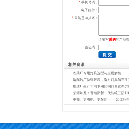
*
手机号码：
电子邮件：
*
采购意向描述：
请填写
采购
的产品
验证码：
相关资讯
农药厂专用灯具选型与应用解析
适配砖厂特殊环境，选对灯具筑牢生产安
螺丝厂生产车间专用照明灯具选型方
荣耀加冕！普瑞斯新一代防眩三防灯BC-L斩获2026阿拉
更亮、更省电、更耐用 —— 冷库照