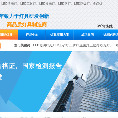
、
LED泛光灯
、
LED工矿灯
、
LED投光灯
、
LED路灯
、
LED防爆灯
、
金卤灯
0年致力于灯具研发创新
高品质灯具制造商
咨询热线：
阳能灯具
产品中心
灯具应用方案
成功案例
诚招代理及
热门关键词
：
LED照明灯具,LED工矿灯,工矿灯,金卤灯,三防灯,投光灯,LE