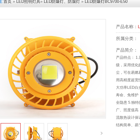
:
首页
»
LED照明灯具
»
LED防爆灯、防腐灯
»
LED防爆灯BC9700-E50
产品名称：
所属分类：
产品简介：
产品特点： 1
级，采用优化
尘，可在易燃易
用高精度超宽恒
大功率LED白
寿命、免维护
全隐患 5.独
广、照度值高；
流散热设计保证
结构简单、易