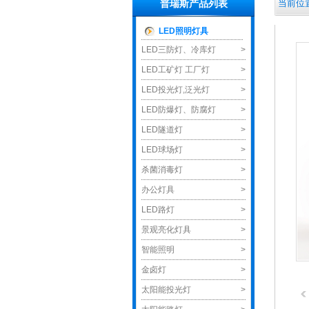
当前位置
普瑞斯产品列表
LED照明灯具
LED三防灯、冷库灯
>
LED工矿灯 工厂灯
>
LED投光灯,泛光灯
>
LED防爆灯、防腐灯
>
LED隧道灯
>
LED球场灯
>
杀菌消毒灯
>
办公灯具
>
LED路灯
>
景观亮化灯具
>
智能照明
>
金卤灯
>
太阳能投光灯
>