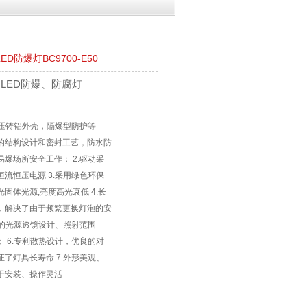
LED防爆灯BC9700-E50
LED防爆、防腐灯
.压铸铝外壳，隔爆型防护等
的结构设计和密封工艺，防水防
爆场所安全工作； 2.驱动采
流恒压电源 3.采用绿色环保
光固体光源,亮度高光衰低 4.长
，解决了由于频繁更换灯泡的安
特的光源透镜设计、照射范围
 6.专利散热设计，优良的对
了灯具长寿命 7.外形美观、
于安装、操作灵活