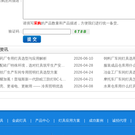
采购意向描述：
请填写
采购
的产品数量和产品描述，方便我们进行统一备货。
验证码：
资讯
药厂专用灯具选型与应用解析
2026-06-10
饲料厂车间灯具选
配砖厂特殊环境，选对灯具筑牢生产安全线
2026-04-28
服装成品仓库用什
丝厂生产车间专用照明灯具选型方案
2026-04-24
冶金工厂车间灯具选型指南：
耀加冕！普瑞斯新一代防眩三防灯BC-L斩获2026阿拉丁神灯奖
2026-04-21
摩托车厂车间灯具怎么选？
亮、更省电、更耐用 —— 冷库照明优选
2026-04-08
水果仓库用什么灯
灯具
|
金卤灯具
|
产品中心
|
灯具应用方案
|
成功案例
|
诚招代理
|