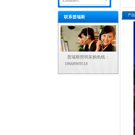
太阳能路灯
>
产品
联系普瑞斯
普瑞斯照明采购热线：
18668969518