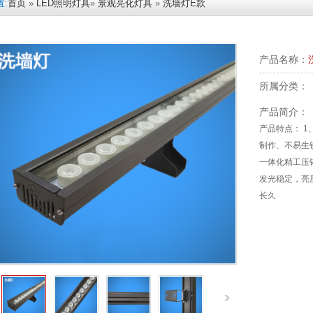
:
首页
»
LED照明灯具
»
景观亮化灯具
»
洗墙灯E款
产品名称：
所属分类：
产品简介：
产品特点： 
制作、不易生
一体化精工压
发光稳定，亮
长久