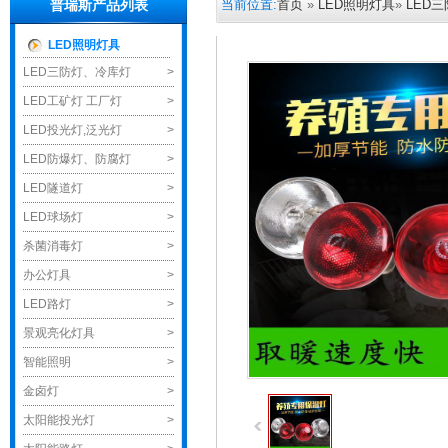
当前位置:
首页
»
LED照明灯具
»
LED
普瑞斯产品列表
LED照明灯具
LED三防灯、冷库灯
>
LED工矿灯 工厂灯
>
LED投光灯,泛光灯
>
LED防爆灯、防腐灯
>
LED隧道灯
>
LED球场灯
>
杀菌消毒灯
>
办公灯具
>
LED路灯
>
景观亮化灯具
>
智能照明
>
金卤灯
>
太阳能投光灯
>