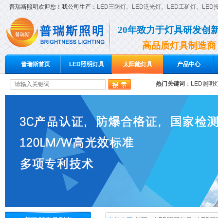
普瑞斯照明欢迎您！我公司生产：
LED三防灯
、
LED泛光灯
、
LED工矿灯
、
LED
20年致力于灯具研发创
高品质灯具制造商
普瑞斯首页
LED照明灯具
太阳能灯具
产品中心
热门关键词
：
LED照明