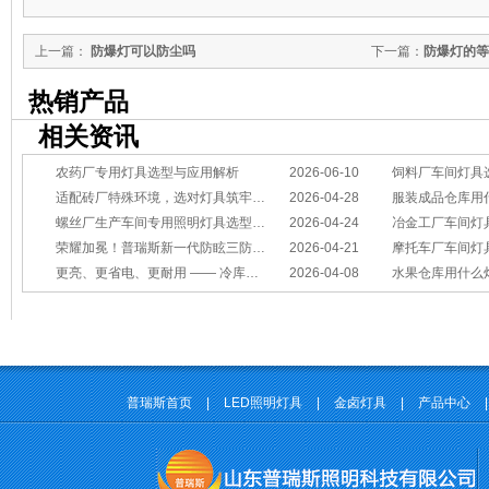
上一篇：
防爆灯可以防尘吗
下一篇：
防爆灯的等
热销产品
相关资讯
农药厂专用灯具选型与应用解析
2026-06-10
饲料厂车间灯具
适配砖厂特殊环境，选对灯具筑牢生产安全线
2026-04-28
服装成品仓库用
螺丝厂生产车间专用照明灯具选型方案
2026-04-24
冶金工厂车间灯具选型指南：
荣耀加冕！普瑞斯新一代防眩三防灯BC-L斩获2026阿拉丁神灯奖
2026-04-21
摩托车厂车间灯具怎么选？
更亮、更省电、更耐用 —— 冷库照明优选
2026-04-08
水果仓库用什么
普瑞斯首页
|
LED照明灯具
|
金卤灯具
|
产品中心
|