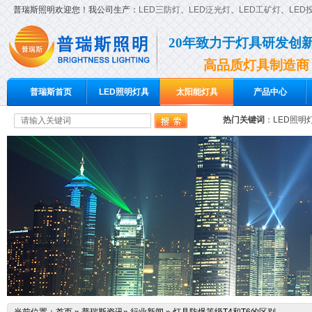
普瑞斯照明欢迎您！我公司生产：
LED三防灯
、
LED泛光灯
、
LED工矿灯
、
LED
20年致力于灯具研发创
高品质灯具制造商
普瑞斯首页
LED照明灯具
太阳能灯具
产品中心
热门关键词
：
LED照明