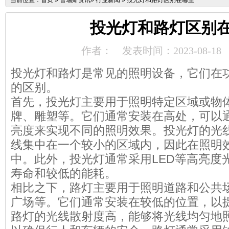
当前位置：
首页
»
普瑞斯资讯
»
行业新闻
»
投光灯和路灯区别在哪里
投光灯和路灯区别
作者：
发表时间：2023-08-18
投光灯和路灯是常见的照明设备，它们在
的区别。
首先，投光灯主要用于照明特定区域或物
牌、雕塑等。它们通常安装在高处，可以
亮度来实现不同的照明效果。投光灯的光
线集中在一个较小的区域内，因此在照明
中。此外，投光灯通常采用LED等高亮度
寿命和较低的能耗。
相比之下，路灯主要用于照明道路和公共
广场等。它们通常安装在较低的位置，以
路灯的光线散射度高，能够将光线均匀地