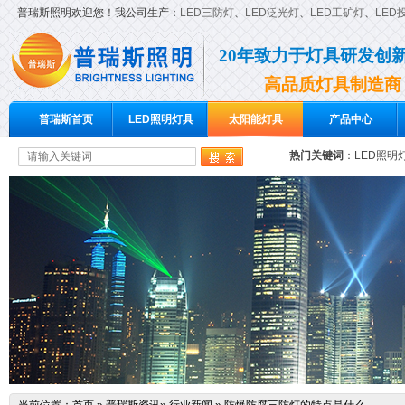
普瑞斯照明欢迎您！我公司生产：
LED三防灯
、
LED泛光灯
、
LED工矿灯
、
LED
20年致力于灯具研发创
高品质灯具制造商
普瑞斯首页
LED照明灯具
太阳能灯具
产品中心
热门关键词
：
LED照明