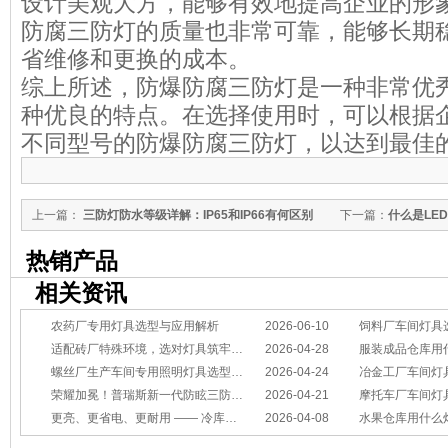
设计美观大方，能够有效地提高企业的形
防腐三防灯的质量也非常可靠，能够长期
省维修和更换的成本。
综上所述，防爆防腐三防灯是一种非常优
种优良的特点。在选择使用时，可以根据
不同型号的防爆防腐三防灯，以达到最佳
上一篇：
三防灯防水等级详解：IP65和IP66有何区别
下一篇：
什么是LE
热销产品
相关资讯
农药厂专用灯具选型与应用解析
2026-06-10
饲料厂车间灯具
适配砖厂特殊环境，选对灯具筑牢生产安全线
2026-04-28
服装成品仓库用
螺丝厂生产车间专用照明灯具选型方案
2026-04-24
冶金工厂车间灯具选型指南：
荣耀加冕！普瑞斯新一代防眩三防灯BC-L斩获2026阿拉丁神灯奖
2026-04-21
摩托车厂车间灯具怎么选？
更亮、更省电、更耐用 —— 冷库照明优选
2026-04-08
水果仓库用什么