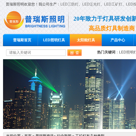
普瑞斯照明欢迎您！我公司生产：
LED三防灯
、
LED泛光灯
、
LED工矿灯
、
LED
20年致力于灯具研发创
高品质灯具制造商
普瑞斯首页
LED照明灯具
太阳能灯具
产品中心
热门关键词
：
LED照明