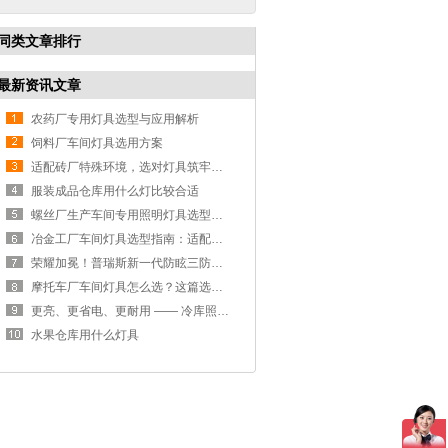
同类文章排行
最新资讯文章
农药厂专用灯具选型与应用解析
饲料厂车间灯具选用方案
适配砖厂特殊环境，选对灯具筑牢生产安全线
服装成品仓库用什么灯比较合适
螺丝厂生产车间专用照明灯具选型方案
冶金工厂车间灯具选型指南：适配恶劣工况，筑牢安全照明防线
荣耀加冕！普瑞斯新一代防眩三防灯BC-L斩获2026阿拉丁神灯奖
摩托车厂车间灯具怎么选？这篇选型指南，帮你避坑又节能
更亮、更省电、更耐用 —— 冷库照明优选
水果仓库用什么灯具