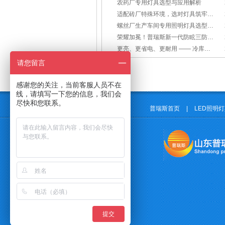
农药厂专用灯具选型与应用解析
适配砖厂特殊环境，选对灯具筑牢生产安全线
螺丝厂生产车间专用照明灯具选型方案
荣耀加冕！普瑞斯新一代防眩三防灯BC-L斩获2026阿拉丁神灯奖
更亮、更省电、更耐用 —— 冷库照明优选
请您留言
感谢您的关注，当前客服人员不在
线，请填写一下您的信息，我们会
尽快和您联系。
普瑞斯首页
|
LED照明
提交