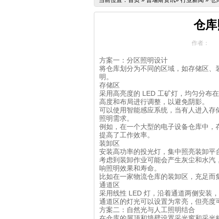
当前位置：
首页
»
普瑞斯资讯
»
行业新闻
»
仓
仓库
作者：
方案一：分区照明设计
将仓库划分为不同的区域，如存储区、
明。
存储区
采用高亮度的 LED 工矿灯，均匀分
高度和布局进行调整，以避免阴影。
可以使用智能感应系统，当有人进入存
照明需求。
例如，在一个大型的电子设备仓库中，
提高了工作效率。
装卸区
安装高功率的投光灯，集中照亮装卸平
考虑到装卸作业可能会产生灰尘和水汽
响照明效果和寿命。
比如在一家物流仓库的装卸区，充足而
通道区
采用线性 LED 灯，沿着通道两侧安
通道区的灯光可以设置为常亮，但亮度
方案二：自然光与人工照明结合
在仓库的屋顶和墙壁设置采光窗和采光