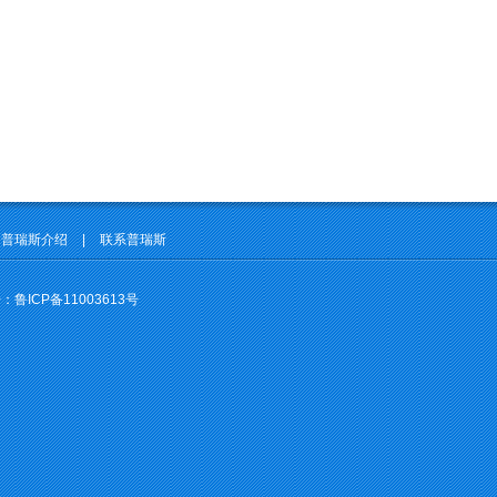
普瑞斯介绍
|
联系普瑞斯
号：
鲁ICP备11003613号