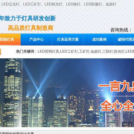
、
LED泛光灯
、
LED工矿灯
、
LED投光灯
、
LED路灯
、
LED防爆灯
、
金卤灯
0年致力于灯具研发创新
高品质灯具制造商
咨询热线：
阳能灯具
产品中心
灯具应用方案
成功案例
诚招代理及
热门关键词
：
LED照明灯具,LED工矿灯,工矿灯,金卤灯,三防灯,投光灯,LE