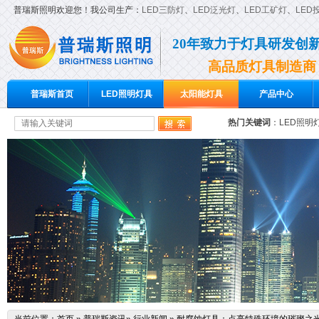
普瑞斯照明欢迎您！我公司生产：
LED三防灯
、
LED泛光灯
、
LED工矿灯
、
LED
20年致力于灯具研发创
高品质灯具制造商
普瑞斯首页
LED照明灯具
太阳能灯具
产品中心
热门关键词
：
LED照明