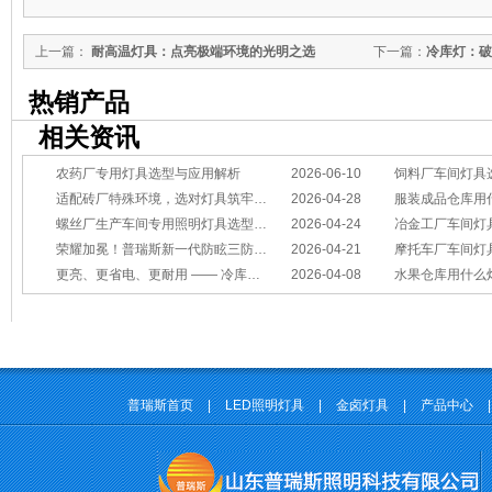
上一篇：
耐高温灯具：点亮极端环境的光明之选
下一篇：
冷库灯：破
热销产品
相关资讯
农药厂专用灯具选型与应用解析
2026-06-10
饲料厂车间灯具
适配砖厂特殊环境，选对灯具筑牢生产安全线
2026-04-28
服装成品仓库用
螺丝厂生产车间专用照明灯具选型方案
2026-04-24
冶金工厂车间灯具选型指南：
荣耀加冕！普瑞斯新一代防眩三防灯BC-L斩获2026阿拉丁神灯奖
2026-04-21
摩托车厂车间灯具怎么选？
更亮、更省电、更耐用 —— 冷库照明优选
2026-04-08
水果仓库用什么
普瑞斯首页
|
LED照明灯具
|
金卤灯具
|
产品中心
|