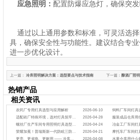
应急照明：
配置防爆应急灯，确保突发
通过以上通用参数和标准，可灵活选择
具，确保安全性与功能性。建议结合专业
进一步优化设计。
上一篇：
冷库照明解决方案：选型要点与技术指南
下一篇：
酿酒厂照明
选择
热销产品
相关资讯
农药厂专用灯具选型与应用解析
2026-06-10
饲料厂车间灯具
适配砖厂特殊环境，选对灯具筑牢生产安全线
2026-04-28
服装成品仓库用
螺丝厂生产车间专用照明灯具选型方案
2026-04-24
冶金工厂车间灯具选型指南：
荣耀加冕！普瑞斯新一代防眩三防灯BC-L斩获2026阿拉丁神灯奖
2026-04-21
摩托车厂车间灯具怎么选？
更亮、更省电、更耐用 —— 冷库照明优选
2026-04-08
水果仓库用什么