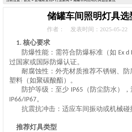
当前位置：
首页
»
普瑞斯资讯
»
行业新闻
»
储罐车间照明灯具选型要点
储罐车间照明灯具选
作者：
发表时间：2025-05-22
核心要求
1.
防爆性能：需符合防爆标准（如
Ex d 
过国家或国际防爆认证。
耐腐蚀性：外壳材质推荐不锈钢、防
塑料（如聚碳酸酯）。
防护等级：至少
（防尘防水），
IP65
。
IP66/IP67
抗震抗冲击：适应车间振动或机械碰
推荐灯具类型