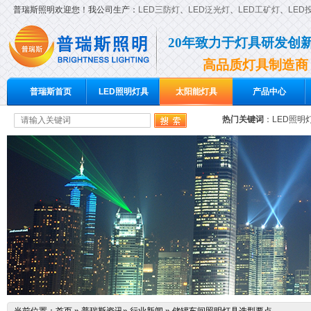
普瑞斯照明欢迎您！我公司生产：
LED三防灯
、
LED泛光灯
、
LED工矿灯
、
LED
20年致力于灯具研发创
高品质灯具制造商
普瑞斯首页
LED照明灯具
太阳能灯具
产品中心
热门关键词
：
LED照明