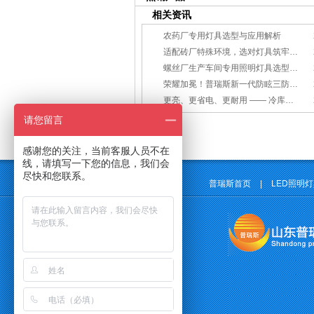
相关资讯
农药厂专用灯具选型与应用解析
适配砖厂特殊环境，选对灯具筑牢生产安全线
螺丝厂生产车间专用照明灯具选型方案
荣耀加冕！普瑞斯新一代防眩三防灯BC-L斩获2026阿拉丁神灯奖
更亮、更省电、更耐用 —— 冷库照明优选
请您留言
感谢您的关注，当前客服人员不在
线，请填写一下您的信息，我们会
尽快和您联系。
普瑞斯首页
|
LED照明