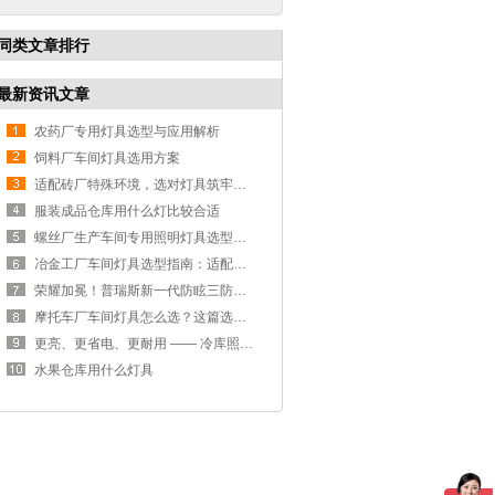
同类文章排行
最新资讯文章
农药厂专用灯具选型与应用解析
饲料厂车间灯具选用方案
适配砖厂特殊环境，选对灯具筑牢生产安全线
服装成品仓库用什么灯比较合适
螺丝厂生产车间专用照明灯具选型方案
冶金工厂车间灯具选型指南：适配恶劣工况，筑牢安全照明防线
荣耀加冕！普瑞斯新一代防眩三防灯BC-L斩获2026阿拉丁神灯奖
摩托车厂车间灯具怎么选？这篇选型指南，帮你避坑又节能
更亮、更省电、更耐用 —— 冷库照明优选
水果仓库用什么灯具