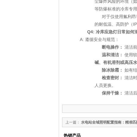
尘爆炸风险的环境（如某
等防爆标准的冷库专
对于仅使用氟利昂
的耐低温、高防护（
I
Q4: 冷库应急灯日常如何
A: 遵循安全与规范：
断电操作：
清洁前
温和清洁：
使用软
碱、有机溶剂或高压
除冰除霜：
如有结
检查密封：
清洁时
人员更换。
保持干燥：
清洁后
上一篇：
水电站全域照明配置指南：精准匹
照明方案
热销产品