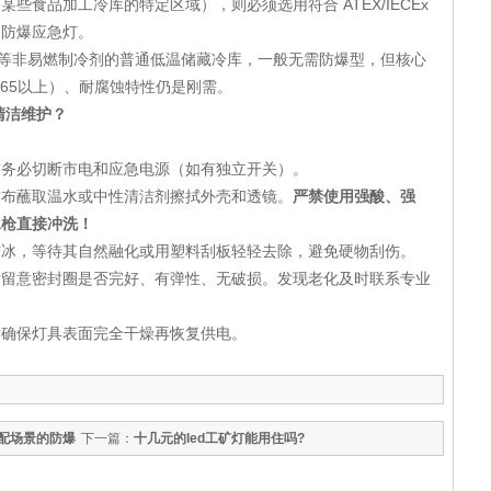
些食品加工冷库的特定区域），则必须选用符合 ATEX/IECEx
用防爆应急灯。
等非易燃制冷剂的普通低温储藏冷库，一般无需防爆型，但核心
P65以上）、耐腐蚀特性仍是刚需。
清洁维护？
务必切断市电和应急电源（如有独立开关）。
布蘸取温水或中性清洁剂擦拭外壳和透镜。
严禁使用强酸、强
水枪直接冲洗！
冰，等待其自然融化或用塑料刮板轻轻去除，避免硬物刮伤。
留意密封圈是否完好、有弹性、无破损。发现老化及时联系专业
确保灯具表面完全干燥再恢复供电。
配场景的防爆
下一篇：
十几元的led工矿灯能用住吗?