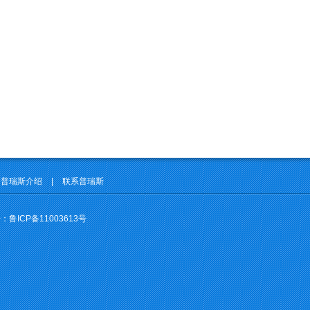
普瑞斯介绍
|
联系普瑞斯
号：
鲁ICP备11003613号