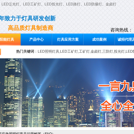
、
LED泛光灯
、
LED工矿灯
、
LED投光灯
、
LED路灯
、
LED防爆灯
、
金卤灯
0年致力于灯具研发创新
高品质灯具制造商
咨询热线：
阳能灯具
产品中心
灯具应用方案
成功案例
诚招代理及
热门关键词
：
LED照明灯具,LED工矿灯,工矿灯,金卤灯,三防灯,投光灯,LE