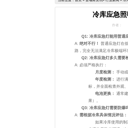
当前位置：
首页
»
普瑞斯资讯
»
行业新闻
»
冷
冷库应急照
作者：
Q1: 冷库应急灯能用普
A:
绝对不行！
普通应急灯在低
路，完全无法满足冷库极端环
Q2: 冷库应急灯多久需要
A: 必须严格执行：
月度检测：
手动或
年度检测：
进行满
标，并全面检查外观
电池更换：
通常建
果）。
Q3: 冷库应急灯需要防爆
A:
需根据冷库具体情况评估：
如果冷库使用的制