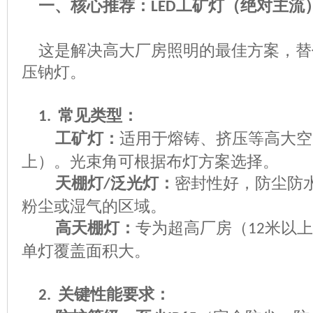
一、核心推荐：
工矿灯（绝对主流
LED
这是解决高大厂房照明的最佳方案，替
压钠灯。
常见类型：
1.
工矿灯：
适用于熔铸、挤压等高大空
上）。光束角可根据布灯方案选择。
天棚灯
泛光灯：
密封性好，防尘防
/
粉尘或湿气的区域。
高天棚灯：
专为超高厂房（
米以上
12
单灯覆盖面积大。
关键性能要求：
2.