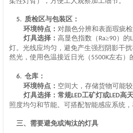
柔性灯臂），方便工人观察加工细节。
质检区与包装区：
5.
环境特点：
对颜色分辨和表面瑕疵检
灯具选择：
高显色指数（
≥
）的
Ra
90
灯。光线应均匀，避免产生强烈阴影干扰
然光，使用色温接近日光（
左右）
5500K
仓库：
6.
环境特点：
空间大，存储货物可能较
灯具选择：常规
工矿灯或
高
LED
LED
照度均匀和节能。可搭配智能感应系统，
三、需要避免或淘汰的灯具