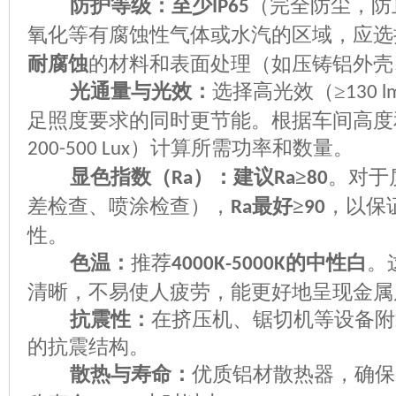
防护等级：至少
（完全防尘，防
IP65
氧化等有腐蚀性气体或水汽的区域，应选
耐腐蚀
的材料和表面处理（如压铸铝外壳
光通量与光效：
选择高光效（
≥
130 
足照度要求的同时更节能。根据车间高度
）计算所需功率和数量。
200-500 Lux
显色指数（
）：建议
≥
。对于
Ra
Ra
80
差检查、喷涂检查），
最好≥
，以保
Ra
90
性。
色温：
推荐
的中性白
。
4000K-5000K
清晰，不易使人疲劳，能更好地呈现金属
抗震性：
在挤压机、锯切机等设备附
的抗震结构。
散热与寿命：
优质铝材散热器，确保