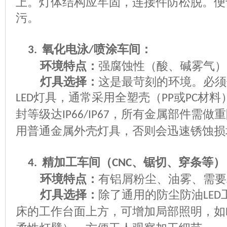
上。灯体结构应牢固，连接件防松脱。便
污。
氧化电泳
喷涂车间：
3.
/
环境特点：
强腐蚀性（酸、碱雾气）
灯具选择：
这是最苛刻的环境。必须
灯具，通常采用全塑壳（
或
材料
LED
PP
PC
封等级达
，所有金属部件需做重
IP66/IP67
用普通金属外壳灯具，否则会迅速锈蚀损
精加工车间（
、锯切、穿条等）
4.
CNC
环境特点：
有铝屑粉尘、油雾、需要
灯具选择：
除了通用的防尘防油
LED
床的工作台面上方，可增加局部照明，如