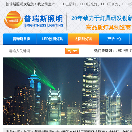
普瑞斯照明欢迎您！我公司生产：
LED三防灯
、
LED泛光灯
、
LED工矿灯
、
LED
20年致力于灯具研发创
高品质灯具制造商
普瑞斯首页
LED照明灯具
太阳能灯具
产品中心
热门关键词
：
LED照明