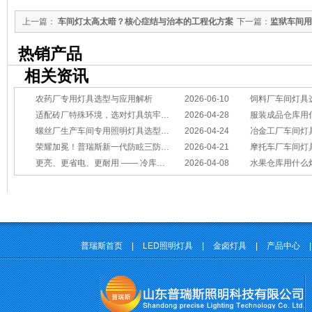
上一篇：
车间灯太高太暗？核心症结与治本的工程化方案
下一篇：
监狱车间用
在此
热销产品
相关资讯
农药厂专用灯具选型与应用解析
2026-06-10
饲料厂车间灯具
适配砖厂特殊环境，选对灯具筑牢生产安全线
2026-04-28
服装成品仓库用
螺丝厂生产车间专用照明灯具选型方案
2026-04-24
冶金工厂车间灯具选型指南：
荣耀加冕！普瑞斯新一代防眩三防灯BC-L斩获2026阿拉丁神灯奖
2026-04-21
摩托车厂车间灯具怎么选？
更亮、更省电、更耐用 —— 冷库照明优选
2026-04-08
水果仓库用什么
普瑞斯首页
|
LED照明灯具
|
金卤灯具
|
产品中心
|