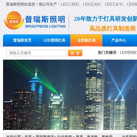
普瑞斯照明欢迎您！我公司生产：
LED三防灯
、
LED泛光灯
、
LED工矿灯
、
LED
20年致力于灯具研发创
高品质灯具制造商
普瑞斯首页
LED照明灯具
太阳能灯具
产品中心
热门关键词
：
LED照明