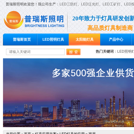
普瑞斯照明欢迎您！我公司生产：
LED三防灯
、
LED泛光灯
、
LED工矿灯
、
LED
20年致力于灯具研发创
高品质灯具制造商
普瑞斯首页
LED照明灯具
太阳能灯具
产品中心
热门关键词
：
LED照明