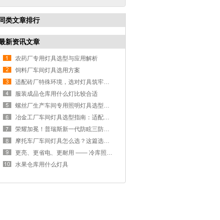
同类文章排行
最新资讯文章
农药厂专用灯具选型与应用解析
饲料厂车间灯具选用方案
适配砖厂特殊环境，选对灯具筑牢生产安全线
服装成品仓库用什么灯比较合适
螺丝厂生产车间专用照明灯具选型方案
冶金工厂车间灯具选型指南：适配恶劣工况，筑牢安全照明防线
荣耀加冕！普瑞斯新一代防眩三防灯BC-L斩获2026阿拉丁神灯奖
摩托车厂车间灯具怎么选？这篇选型指南，帮你避坑又节能
更亮、更省电、更耐用 —— 冷库照明优选
水果仓库用什么灯具