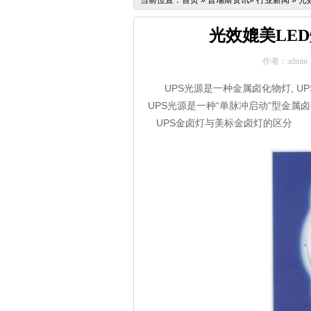
当前位置：
首页
»
普瑞斯资讯
»
行业新闻
»
光
光效媲美LED
作者：admin
UPS光源是一种金属卤化物灯, UPS 为
UPS光源是一种“单脉冲启动”型金属卤
UPS金卤灯与美标金卤灯的区分