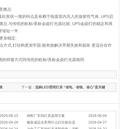
意燃点:
弧柱形状一致的特点及有赖于电弧室内充入的放射性气体, UPS启
燃点.与传统的欧标/美标金卤灯光源比较, UPS金卤灯的稳定和再
要缩短一半.
更加稳定:
点方式,灯结构更加牢固,能有效解决早期失效和损坏.更适合在作
用的焊接方式同传统的欧标/美标金卤灯光源相同.
策
下一篇：
选购LED照明灯具 “省电、省钱、省心”是关键
2026-06-10
饲料厂车间灯具选用方案
2026-06-04
2026-04-28
服装成品仓库用什么灯比较合适
2026-04-27