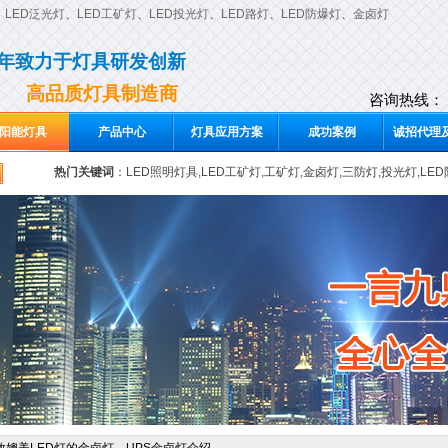
、
LED泛光灯
、
LED工矿灯
、
LED投光灯
、
LED路灯
、
LED防爆灯
、
金卤灯
0年致力于灯具研发创新
高品质灯具制造商
咨询热线：
阳能灯具
产品中心
灯具应用方案
成功案例
诚招代理及
热门关键词
：
LED照明灯具,LED工矿灯,工矿灯,金卤灯,三防灯,投光灯,LE