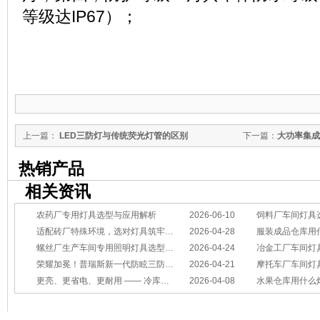
等级达IP67）；
上一篇：
LED三防灯与传统荧光灯管的区别
下一篇：
大功率集成
热销产品
相关资讯
农药厂专用灯具选型与应用解析
2026-06-10
饲料厂车间灯具
适配砖厂特殊环境，选对灯具筑牢生产安全线
2026-04-28
服装成品仓库用
螺丝厂生产车间专用照明灯具选型方案
2026-04-24
冶金工厂车间灯具选型指南：
荣耀加冕！普瑞斯新一代防眩三防灯BC-L斩获2026阿拉丁神灯奖
2026-04-21
摩托车厂车间灯具怎么选？
更亮、更省电、更耐用 —— 冷库照明优选
2026-04-08
水果仓库用什么