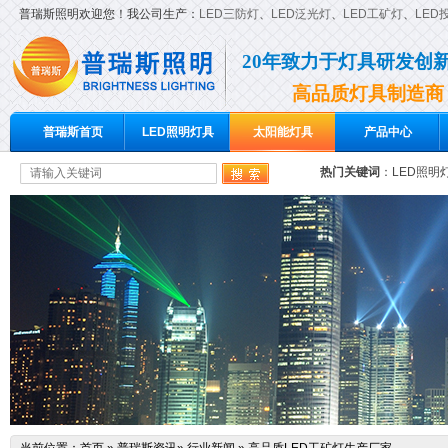
普瑞斯照明欢迎您！我公司生产：
LED三防灯
、
LED泛光灯
、
LED工矿灯
、
LED
20年致力于灯具研发创
高品质灯具制造商
普瑞斯首页
LED照明灯具
太阳能灯具
产品中心
热门关键词
：
LED照明