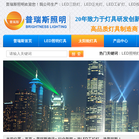
普瑞斯照明欢迎您！我公司生产：
LED三防灯
、
LED泛光灯
、
LED工矿灯
、
LED
20年致力于灯具研发创
高品质灯具制造商
普瑞斯首页
LED照明灯具
太阳能灯具
产品中心
热门关键词
：
LED照明