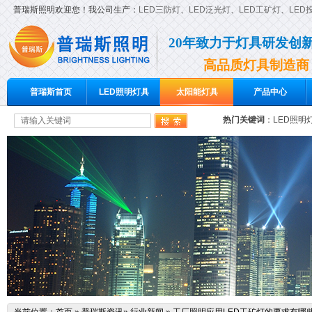
普瑞斯照明欢迎您！我公司生产：
LED三防灯
、
LED泛光灯
、
LED工矿灯
、
LED
20年致力于灯具研发创
高品质灯具制造商
普瑞斯首页
LED照明灯具
太阳能灯具
产品中心
热门关键词
：
LED照明