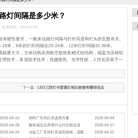
ED路灯间隔是多少米？
D路灯间隔是多少米？
发表时间：2016-04-08
有硬性要求，一般来说路灯间隔与灯杆高度和灯头的瓦数有关。
18米；8米的灯杆间隔在20-24米，12米灯杆间隔32-36米。
观稳重大方，主体结构采用航空散热鱼鳍式铝结构，端盖为压铸铝
处理技术，多顶技术技术，优越散热、光学性能，人性化安装于一
下一篇：
LED三防灯与普通灯相比较都有哪些优点
2026-06-10
饲料厂车间灯具选用方案
2026-06-04
2026-04-28
服装成品仓库用什么灯比较合适
2026-04-27
2026-04-24
冶金工厂车间灯具选型指南：适配恶劣工况，筑牢安全照明防线
2026-04-22