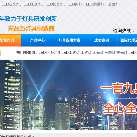
、
LED泛光灯
、
LED工矿灯
、
LED投光灯
、
LED路灯
、
LED防爆灯
、
金卤灯
0年致力于灯具研发创新
高品质灯具制造商
咨询热线：
阳能灯具
产品中心
灯具应用方案
成功案例
诚招代理及
热门关键词
：
LED照明灯具,LED工矿灯,工矿灯,金卤灯,三防灯,投光灯,LE