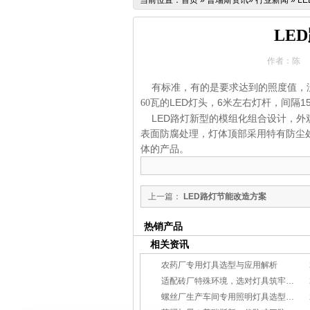
当前位置：
首页
»
普瑞斯资讯
»
行业新闻
»
L
LE
作者：陈
有标准，有的是要求达到的照度值，没
瓦的LED灯头，6米左右灯杆，间隔15-
60
LED路灯新型的模组化组合设计，外
表面防腐处理，灯体顶部采用特有防尘
体的产品。
上一篇：
LED路灯节能改造方案
热销产品
相关资讯
农药厂专用灯具选型与应用解析
适配砖厂特殊环境，选对灯具筑牢生产安全线
螺丝厂生产车间专用照明灯具选型方案