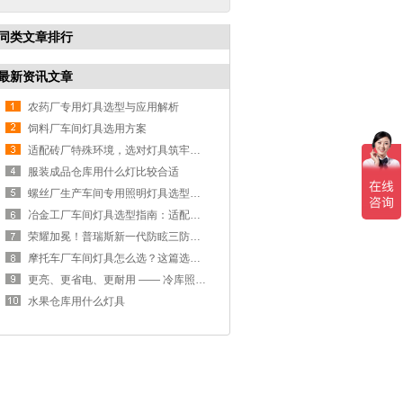
同类文章排行
最新资讯文章
农药厂专用灯具选型与应用解析
饲料厂车间灯具选用方案
适配砖厂特殊环境，选对灯具筑牢生产安全线
服装成品仓库用什么灯比较合适
螺丝厂生产车间专用照明灯具选型方案
冶金工厂车间灯具选型指南：适配恶劣工况，筑牢安全照明防线
荣耀加冕！普瑞斯新一代防眩三防灯BC-L斩获2026阿拉丁神灯奖
摩托车厂车间灯具怎么选？这篇选型指南，帮你避坑又节能
更亮、更省电、更耐用 —— 冷库照明优选
水果仓库用什么灯具