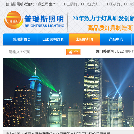
普瑞斯照明欢迎您！我公司生产：
LED三防灯
、
LED泛光灯
、
LED工矿灯
、
LED
20年致力于灯具研发创
高品质灯具制造商
普瑞斯首页
LED照明灯具
太阳能灯具
产品中心
热门关键词
：
LED照明