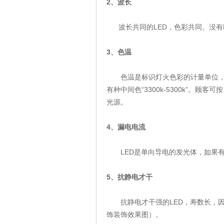
2
、波长
波长共同的
LED
，色彩共同。没有
3
、色温
色温是标识灯火色彩的计量单位
有种中间色
“3300k-5300k”
。顾客可按
光源。
4
、漏电电流
LED
是单向导电的发光体，如果
5
、抗静电才干
抗静电才干强的
LED
，寿数长，
饰装饰效果图）。