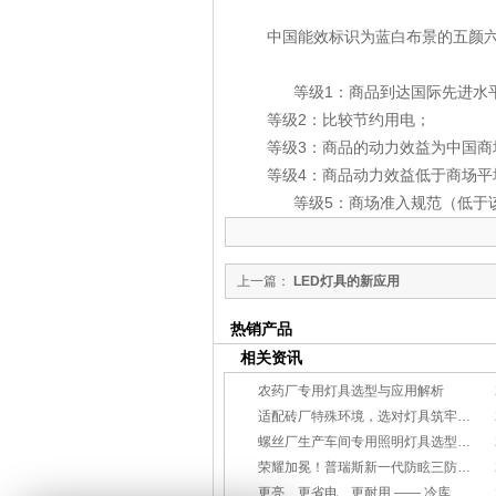
中国能效标识为蓝白布景的五颜
等级
1
：商品到达国际先进水
等级
2
：比较节约用电；
等级
3
：商品的动力效益为中国商
等级
4
：商品动力效益低于商场平
等级
5
：商场准入规范（低于
上一篇：
LED灯具的新应用
热销产品
相关资讯
农药厂专用灯具选型与应用解析
适配砖厂特殊环境，选对灯具筑牢生产安全线
螺丝厂生产车间专用照明灯具选型方案
荣耀加冕！普瑞斯新一代防眩三防灯BC-L斩获2026阿拉丁神灯奖
更亮、更省电、更耐用 —— 冷库照明优选