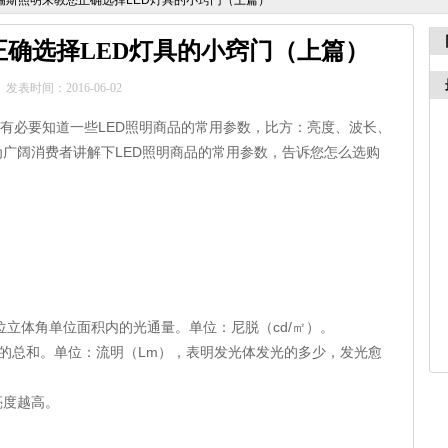
瑞斯照明来教您正确选择LED灯具的小窍门（上篇）
确选择LED灯具的小窍门（上篇）
发表时间：2016-06-02
有必要知道一些
LED
照明商品的常用参数，比方：亮度、波长、
为广阔消费者讲解下
LED
照明商品的常用参数，告诉您怎么选购
位立体角单位面积内的光通量。单位：尼脱（
cd/
㎡）。
的总和。单位：流明（
Lm
），表明发光体发光的多少，发光愈
亮度越高。