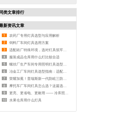
同类文章排行
最新资讯文章
农药厂专用灯具选型与应用解析
饲料厂车间灯具选用方案
适配砖厂特殊环境，选对灯具筑牢生产安全线
服装成品仓库用什么灯比较合适
螺丝厂生产车间专用照明灯具选型方案
冶金工厂车间灯具选型指南：适配恶劣工况，筑牢安全照明防线
荣耀加冕！普瑞斯新一代防眩三防灯BC-L斩获2026阿拉丁神灯奖
摩托车厂车间灯具怎么选？这篇选型指南，帮你避坑又节能
更亮、更省电、更耐用 —— 冷库照明优选
水果仓库用什么灯具