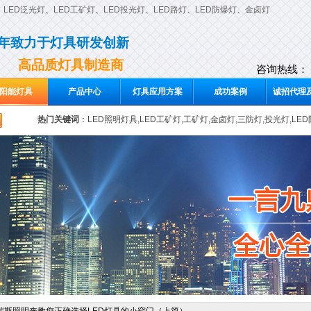
、
LED泛光灯
、
LED工矿灯
、
LED投光灯
、
LED路灯
、
LED防爆灯
、
金卤灯
0年致力于灯具研发创新
高品质灯具制造商
咨询热线：
阳能灯具
产品中心
灯具应用方案
成功案例
诚招代理及
热门关键词
：
LED照明灯具,LED工矿灯,工矿灯,金卤灯,三防灯,投光灯,LE