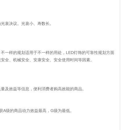
由光衰决议。光衰小、寿数长。
，不一样的规划适用于不一样的用处，
LED
灯饰的可靠性规划方面
境安全、机械安全、安康安全、安全使用时间等因素。
耗量及效益等信息，便利消费者购高效能的商品。
获
A
级的商品动力效益最高，
G
级为最低。