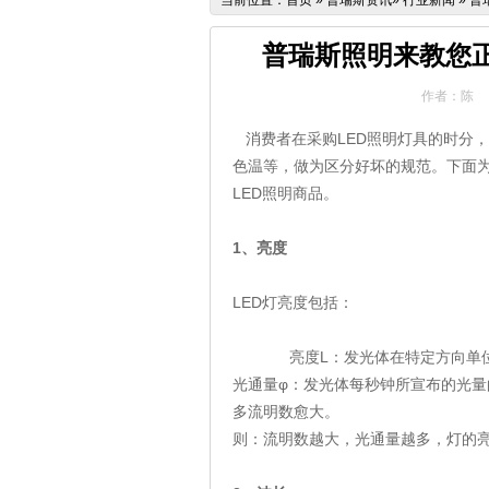
当前位置：
首页
»
普瑞斯资讯
»
行业新闻
»
普
普瑞斯照明来教您正
作者：陈
消费者在采购
LED
照明灯具的时分，
色温等，做为区分好坏的规范。下面
LED
照明商品。
1
、亮度
LED
灯亮度包括：
亮度
L
：发光体在特定方向单
光通量
φ
：发光体每秒钟所宣布的光量
多流明数愈大。
则：流明数越大，光通量越多，灯的