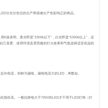
LED
分光分色仪的出产商很难出产色彩纯正的商品。
，用
K
值表明。黄光即是
“3300k
以下
”
，白光即是
“5300k
以上
”
，还
自己喜爱、使用环境及需营建的灯火效果和气氛选择适宜色温的
有反向电流，则称为漏电，漏电电流大的
LED
，寿数短。
因此报价高。一般抗静电大于
700V
的
LED
才干用于
LED
灯饰（灯