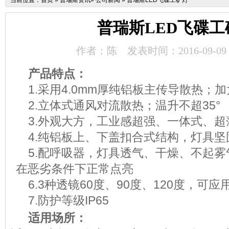
当前位置：
首页
»
普瑞斯资讯
»
公司新闻
»
普瑞斯LED飞碟工矿灯
普瑞斯LED飞碟工
作者：陈
发表时间：2016-09-09
产品特点：
1.
采用
4.0mm
厚纯铝板主传导散热；加
2.
立体式通风对流散热；温升不超
35
°
3.
外观大方，工业感超强、一体式、超
4.
纯铝板上、下盖扣合式结构，灯具坚
5.
配呼吸器，灯具透气、干燥、不起雾
在恶劣条件下正常点亮
6.3
种透镜
60
度、
90
度、
120
度，可应
7.
防护等级
IP65
适用场所：