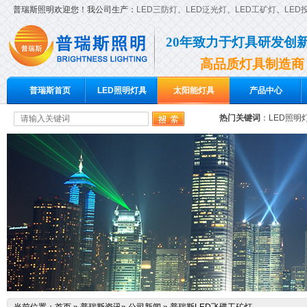
普瑞斯照明欢迎您！我公司生产：
LED三防灯
、
LED泛光灯
、
LED工矿灯
、
LED
20年致力于灯具研发创
高品质灯具制造商
普瑞斯首页
LED照明灯具
太阳能灯具
产品中心
热门关键词
：
LED照明