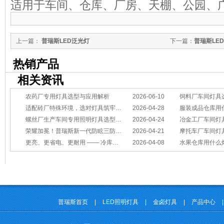
适用于车间、仓库、厂房、天棚、公园、
上一篇：
普瑞斯LED泛光灯
下一篇：
普瑞斯LED
热销产品
相关资讯
农药厂专用灯具选型与应用解析
2026-06-10
饲料厂车间灯具
适配砖厂特殊环境，选对灯具筑牢生产安全线
2026-04-28
服装成品仓库用
螺丝厂生产车间专用照明灯具选型方案
2026-04-24
冶金工厂车间灯具选型指南：
荣耀加冕！普瑞斯新一代防眩三防灯BC-L斩获2026阿拉丁神灯奖
2026-04-21
摩托车厂车间灯具怎么选？
更亮、更省电、更耐用 —— 冷库照明优选
2026-04-08
水果仓库用什么
普瑞斯首页
|
LED照明灯具
|
金卤灯具
|
产品中心
|