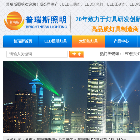
普瑞斯照明欢迎您！我公司生产：
LED三防灯
、
LED泛光灯
、
LED工矿灯
、
LED
20年致力于灯具研发创
高品质灯具制造商
普瑞斯首页
LED照明灯具
太阳能灯具
产品中心
热门关键词
：
LED照明