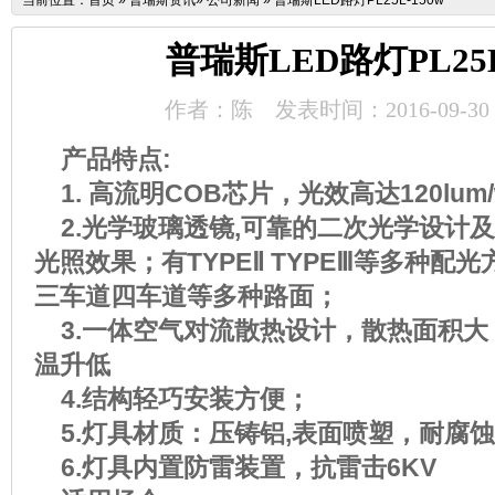
当前位置：
首页
»
普瑞斯资讯
»
公司新闻
»
普瑞斯LED路灯PL25L-150w
普瑞斯LED路灯PL25L
作者：陈
发表时间：2016-09-30
产品特点
:
1.
高流明
COB
芯片，光效高达
120lum
2.
光学玻璃透镜
,
可靠的二次光学设计及
光照效果
；
有
TYPE
Ⅱ
TYPE
Ⅲ等多种配光
三车道四车道等多种路面；
3.
一体空气对流散热设计，散热面积大
温升低
4.
结构轻巧安装方便；
5.
灯具材质：压铸铝
,
表面喷塑，耐腐蚀
6.
灯具内置防雷装置，抗雷击
6KV