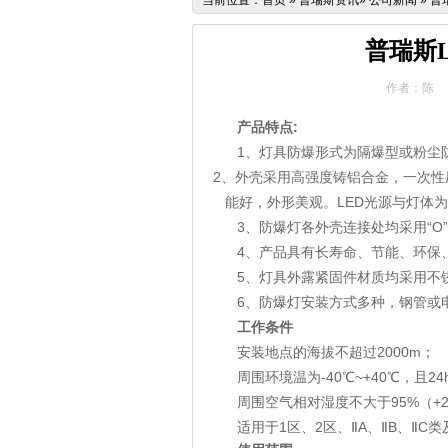
当前位置：
首页
»
普瑞斯资讯
»
公司新闻
»
普瑞
普瑞斯L
作者：陈
产品特点
:
1、灯具防爆形式为隔爆型或粉尘
2、外壳采用高强度铸铝合金，一次
能好，外形美观。
LED
光源与灯体为
3、防爆灯各外壳连接处均采用“
O
4、产品具有长寿命、节能、环保
5、灯具外露紧固件材质均采用不
6、防爆灯安装方式多种，钢管或
工作条件
安装地点的海拔不超过
2000m
；
周围环境温为
-40
℃
~+40
℃，且
24
周围空气相对湿度不大于
95%
（
+
适用于
1
区、
2
区、Ⅱ
A
、Ⅱ
B
、Ⅱ
C
类