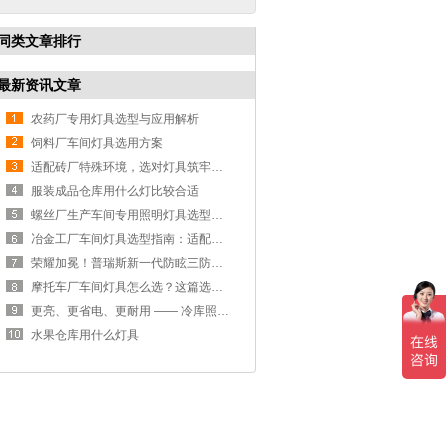
同类文章排行
最新资讯文章
农药厂专用灯具选型与应用解析
饲料厂车间灯具选用方案
适配砖厂特殊环境，选对灯具筑牢生产安全线
服装成品仓库用什么灯比较合适
螺丝厂生产车间专用照明灯具选型方案
冶金工厂车间灯具选型指南：适配恶劣工况，筑牢安全照明防线
荣耀加冕！普瑞斯新一代防眩三防灯BC-L斩获2026阿拉丁神灯奖
摩托车厂车间灯具怎么选？这篇选型指南，帮你避坑又节能
更亮、更省电、更耐用 —— 冷库照明优选
水果仓库用什么灯具