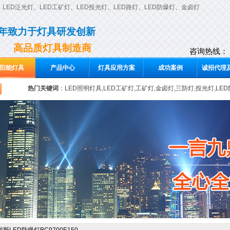
、
LED泛光灯
、
LED工矿灯
、
LED投光灯
、
LED路灯
、
LED防爆灯
、
金卤灯
0年致力于灯具研发创新
高品质灯具制造商
咨询热线：
阳能灯具
产品中心
灯具应用方案
成功案例
诚招代理及
热门关键词
：
LED照明灯具,LED工矿灯,工矿灯,金卤灯,三防灯,投光灯,LE