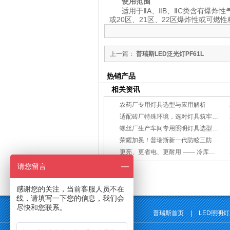
使用范围
适用于Ⅱ
A
、Ⅱ
B
、Ⅱ
C
类含有爆炸性
或
20
区、
21
区、
22
区爆炸性或可燃性
上一篇：
普瑞斯LED泛光灯PF61L
热销产品
相关资讯
农药厂专用灯具选型与应用解析
适配砖厂特殊环境，选对灯具筑牢生产安全线
螺丝厂生产车间专用照明灯具选型方案
荣耀加冕！普瑞斯新一代防眩三防灯BC-L斩获2026阿拉丁神灯奖
更亮、更省电、更耐用 —— 冷库照明优选
请您留言
感谢您的关注，当前客服人员不在
线，请填写一下您的信息，我们会
尽快和您联系。
普瑞斯首页
|
LED照明