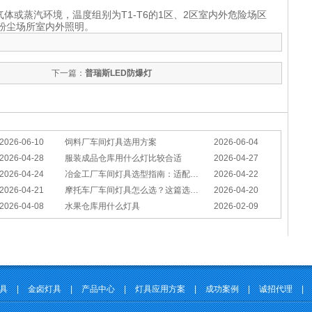
气体或蒸汽环境，温度组别为
T1-T6
的
1
区、
2
区室内外危险场区
粉尘场所室内外照明。
下一篇：
普瑞斯LED防爆灯
2026-06-10
饲料厂车间灯具选用方案
2026-06-04
2026-04-28
服装成品仓库用什么灯比较合适
2026-04-27
2026-04-24
冶金工厂车间灯具选型指南：适配恶劣工况，筑牢安全照明防线
2026-04-22
2026-04-21
摩托车厂车间灯具怎么选？这篇选型指南，帮你避坑又节能
2026-04-20
2026-04-08
水果仓库用什么灯具
2026-02-09
灯具
|
金卤灯具
|
产品中心
|
灯具应用方案
|
成功案例
|
诚招代理
|