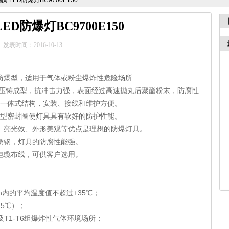
斯LED防爆灯BC9700E150
ED防爆灯BC9700E150
发表时间：2016-10-13
防爆型，适用于气体或粉尘爆炸性危险场所
性压铸成型，抗冲击力强，表面经过高速抛丸后聚酯粉末，防腐性
一体式结构，安装、接线和维护方便。
”型密封圈使灯具具有软好的防护性能。
、亮光效、外形美观等优点是理想的防爆灯具。
锈钢，灯具的防腐性能强。
电缆布线，可供客户选用。
h
内的平均温度值不超过
+35
℃；
25
℃）；
及
T1-T6
组爆炸性气体环境场所；