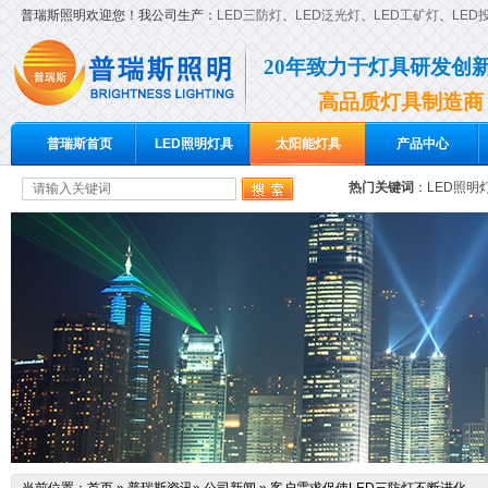
普瑞斯照明欢迎您！我公司生产：
LED三防灯
、
LED泛光灯
、
LED工矿灯
、
LED
20年致力于灯具研发创
高品质灯具制造商
普瑞斯首页
LED照明灯具
太阳能灯具
产品中心
热门关键词
：
LED照明