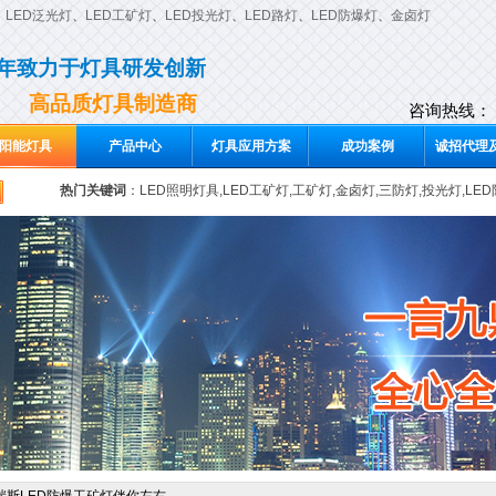
、
LED泛光灯
、
LED工矿灯
、
LED投光灯
、
LED路灯
、
LED防爆灯
、
金卤灯
0年致力于灯具研发创新
高品质灯具制造商
咨询热线：
阳能灯具
产品中心
灯具应用方案
成功案例
诚招代理及
热门关键词
：
LED照明灯具,LED工矿灯,工矿灯,金卤灯,三防灯,投光灯,LE