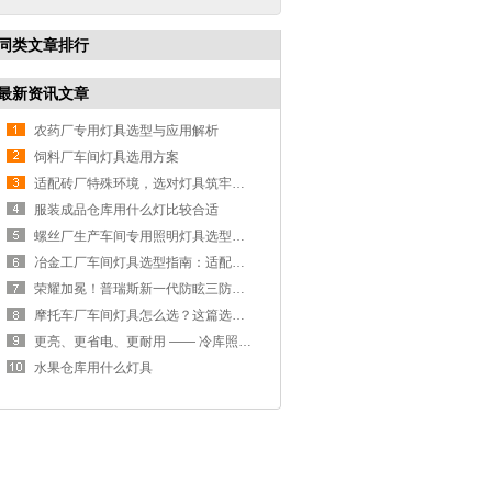
同类文章排行
最新资讯文章
农药厂专用灯具选型与应用解析
饲料厂车间灯具选用方案
适配砖厂特殊环境，选对灯具筑牢生产安全线
服装成品仓库用什么灯比较合适
螺丝厂生产车间专用照明灯具选型方案
冶金工厂车间灯具选型指南：适配恶劣工况，筑牢安全照明防线
荣耀加冕！普瑞斯新一代防眩三防灯BC-L斩获2026阿拉丁神灯奖
摩托车厂车间灯具怎么选？这篇选型指南，帮你避坑又节能
更亮、更省电、更耐用 —— 冷库照明优选
水果仓库用什么灯具