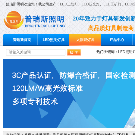
普瑞斯照明欢迎您！我公司生产：
LED三防灯
、
LED泛光灯
、
LED工矿灯
、
LED
20年致力于灯具研发创
高品质灯具制造商
普瑞斯首页
LED照明灯具
太阳能灯具
产品中心
热门关键词
：
LED照明