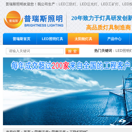
普瑞斯照明欢迎您！我公司生产：
LED三防灯
、
LED泛光灯
、
LED工矿灯
、
LED
20年致力于灯具研发创
高品质灯具制造商
普瑞斯首页
LED照明灯具
太阳能灯具
产品中心
热门关键词
：
LED照明