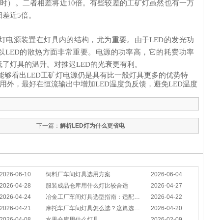
时）。二者相差将近10倍。有些较差的工矿灯虽然也有一万
差近5倍。
工矿灯电源装置在灯具内的结构，尤为重要。由于LED的发光功
以LED的散热方面非常重要。电源的功率高，它的耗费功率
了灯具的温升。对推迟LED的光衰更有利。
能够看出LED工矿灯电源仍是具有比一般灯具更多的优势特
功用外，最好在恒流输出中增加LED温度负反馈，避免LED温度
下一篇：
解析LED灯为什么更省电
2026-06-10
饲料厂车间灯具选用方案
2026-06-04
2026-04-28
服装成品仓库用什么灯比较合适
2026-04-27
2026-04-24
冶金工厂车间灯具选型指南：适配恶劣工况，筑牢安全照明防线
2026-04-22
2026-04-21
摩托车厂车间灯具怎么选？这篇选型指南，帮你避坑又节能
2026-04-20
2026-04-08
水果仓库用什么灯具
2026-02-09