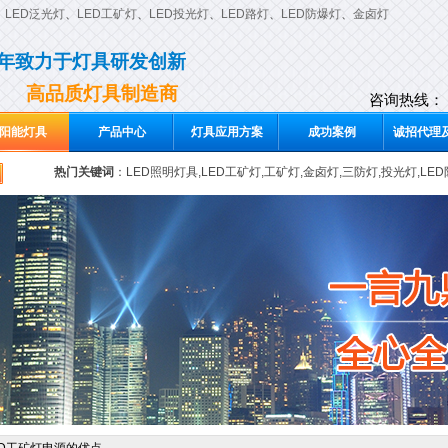
、
LED泛光灯
、
LED工矿灯
、
LED投光灯
、
LED路灯
、
LED防爆灯
、
金卤灯
0年致力于灯具研发创新
高品质灯具制造商
咨询热线：
阳能灯具
产品中心
灯具应用方案
成功案例
诚招代理及
热门关键词
：
LED照明灯具,LED工矿灯,工矿灯,金卤灯,三防灯,投光灯,LE