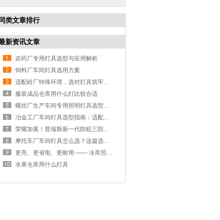
同类文章排行
最新资讯文章
农药厂专用灯具选型与应用解析
饲料厂车间灯具选用方案
适配砖厂特殊环境，选对灯具筑牢生产安全线
服装成品仓库用什么灯比较合适
螺丝厂生产车间专用照明灯具选型方案
冶金工厂车间灯具选型指南：适配恶劣工况，筑牢安全照明防线
荣耀加冕！普瑞斯新一代防眩三防灯BC-L斩获2026阿拉丁神灯奖
摩托车厂车间灯具怎么选？这篇选型指南，帮你避坑又节能
更亮、更省电、更耐用 —— 冷库照明优选
水果仓库用什么灯具