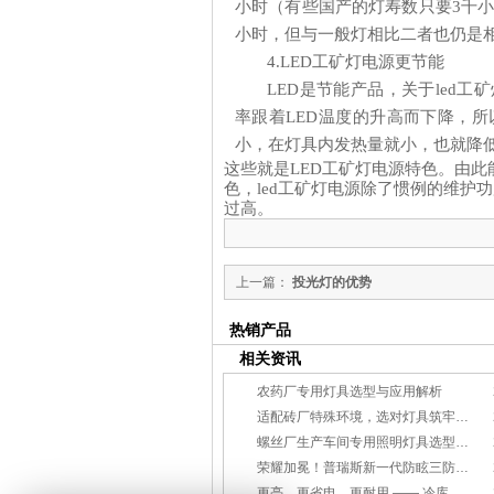
小时（有些国产的灯寿数只要3千小
小时，但与一般灯相比二者也仍是相
4.LED工矿灯电源更节能
LED是节能产品，关于led
率跟着LED温度的升高而下降，所
小，在灯具内发热量就小，也就降低
这些就是
LED工矿灯电源特色。由此
色，led工矿灯电源除了惯例的维护
过高。
上一篇：
投光灯的优势
热销产品
相关资讯
农药厂专用灯具选型与应用解析
适配砖厂特殊环境，选对灯具筑牢生产安全线
螺丝厂生产车间专用照明灯具选型方案
荣耀加冕！普瑞斯新一代防眩三防灯BC-L斩获2026阿拉丁神灯奖
更亮、更省电、更耐用 —— 冷库照明优选