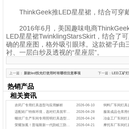
ThinkGeek推LED星星裙，结合可穿
2016年6月，美国趣味电商ThinkGe
LED星星裙TwinklingStarsSkirt，结
确的星座图，格外吸引眼球。这款裙子由
衬、一层白纱及透视的“星座层”。
上一篇：
新款led投光灯使用时有哪些注意事项
下一篇：
LED工矿
热销产品
相关资讯
农药厂专用灯具选型与应用解析
2026-06-10
饲料厂车间灯具
适配砖厂特殊环境，选对灯具筑牢生产安全线
2026-04-28
服装成品仓库用
螺丝厂生产车间专用照明灯具选型方案
2026-04-24
冶金工厂车间灯具选型指南：
荣耀加冕！普瑞斯新一代防眩三防灯BC-L斩获2026阿拉丁神灯奖
2026-04-21
摩托车厂车间灯具怎么选？