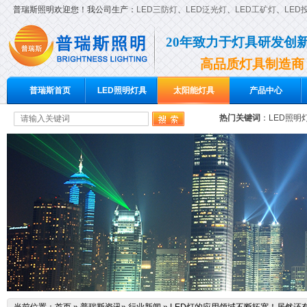
普瑞斯照明欢迎您！我公司生产：
LED三防灯
、
LED泛光灯
、
LED工矿灯
、
LED
20年致力于灯具研发创
高品质灯具制造商
普瑞斯首页
LED照明灯具
太阳能灯具
产品中心
热门关键词
：
LED照明