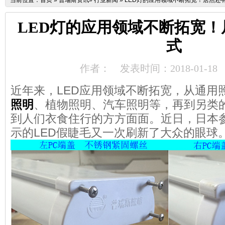
当前位置：
首页
»
普瑞斯资讯
»
行业新闻
»
LED灯的应用领域不断拓宽！居然还
LED灯的应用领域不断拓宽
式
作者：
发表时间：2018-01-18
近年来，LED应用领域不断拓宽，从通用
照明
、植物照明、汽车照明等，再到另类
到人们衣食住行的方方面面。近日，日本参展
示的LED假睫毛又一次刷新了大众的眼球