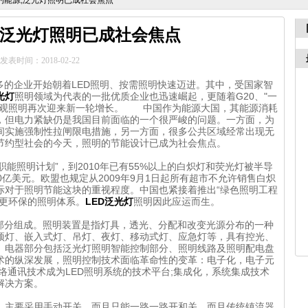
约能源,泛光灯照明已成社会焦点
,泛光灯照明已成社会焦点
发表时间：2018-02-22
多的企业开始朝着LED照明、按需照明快速迈进。其中，受国家智
光灯
照明领域为代表的一批优质企业也迅速崛起，更随着G20、"一
景观照明再次迎来新一轮增长。 中国作为能源大国，其能源消耗
，但电力紧缺仍是我国目前面临的一个很严峻的问题。一方面，为
间实施强制性拉闸限电措施，另一方面，很多公共区域经常出现无
节约型社会的今天，照明的节能设计已成为社会焦点。
家职能照明计划”，到2010年已有55%以上的白炽灯和荧光灯被半导
0亿美元。欧盟也规定从2009年9月1日起所有超市不允许销售白炽
际对于照明节能这块的重视程度。中国也紧接着推出“绿色照明工程
、更环保的照明体系。
LED泛光灯
照明因此应运而生。
分组成。照明装置是指灯具，透光、分配和改变光源分布的一种
顶灯、嵌入式灯、吊灯、夜灯、移动式灯、应急灯等，具有控光、
。电器部分包括泛光灯照明智能控制部分、照明线路及照明配电盘
的纵深发展，照明控制技术面临革命性的变革：电子化，电子元
络通讯技术成为LED照明系统的技术平台;集成化，系统集成技术
解决方案。
主要采用手动开关，而且只能一路一路开和关，而且传统镇流器