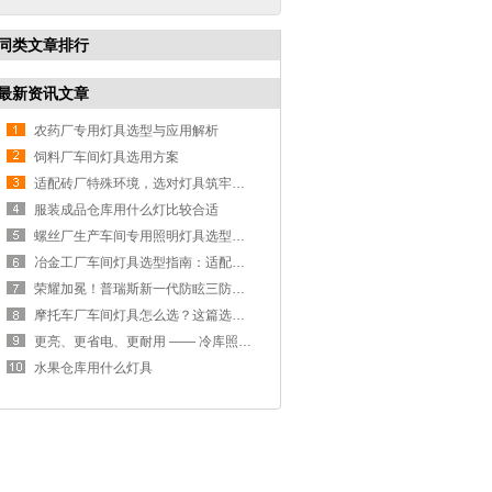
同类文章排行
最新资讯文章
农药厂专用灯具选型与应用解析
饲料厂车间灯具选用方案
适配砖厂特殊环境，选对灯具筑牢生产安全线
服装成品仓库用什么灯比较合适
螺丝厂生产车间专用照明灯具选型方案
冶金工厂车间灯具选型指南：适配恶劣工况，筑牢安全照明防线
荣耀加冕！普瑞斯新一代防眩三防灯BC-L斩获2026阿拉丁神灯奖
摩托车厂车间灯具怎么选？这篇选型指南，帮你避坑又节能
更亮、更省电、更耐用 —— 冷库照明优选
水果仓库用什么灯具