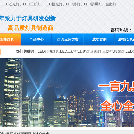
、
LED泛光灯
、
LED工矿灯
、
LED投光灯
、
LED路灯
、
LED防爆灯
、
金卤灯
0年致力于灯具研发创新
高品质灯具制造商
咨询热线：
阳能灯具
产品中心
灯具应用方案
成功案例
诚招代理及
热门关键词
：
LED照明灯具,LED工矿灯,工矿灯,金卤灯,三防灯,投光灯,LE