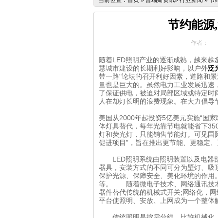
当前位置：
首页
»
普瑞斯资讯
»
行业新闻
»
节
节约能源
作者：
随着LED照明产业的逐渐成熟，越来越
慧城市建设的长期利好影响，以户外
泛
带一路"论坛的召开利好因素，道路和
量也是巨大的。虽然电力工业发展迅速
了保证供电，被迫对局部区域或特定时
人在却灯长明的浪费现象。在大力倡导
美国从2000年起投资5亿美元实施“国
体灯具替代，每年光靠节电就能省下35
灯和荧光灯，只能销售节能灯。可见国
促进项目”，旨在推出更节能、更稳定
LED照明系统由照明装置以及电器部
器具，安装方式的不同可分为壁灯、吸
保护光源、保障安全、美化环境的作用
等。 随着微电子技术、网络通讯技术
器件替代传统的机械式开关;网络化，网
平台使照明、安放、上网成为一个整体
传统照明是按需分线，比较机械化。