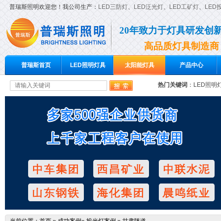
普瑞斯照明欢迎您！我公司生产：
LED三防灯
、
LED泛光灯
、
LED工矿灯
、
LED
20年致力于灯具研发创
高品质灯具制造商
普瑞斯首页
LED照明灯具
太阳能灯具
产品中心
热门关键词
：
LED照明