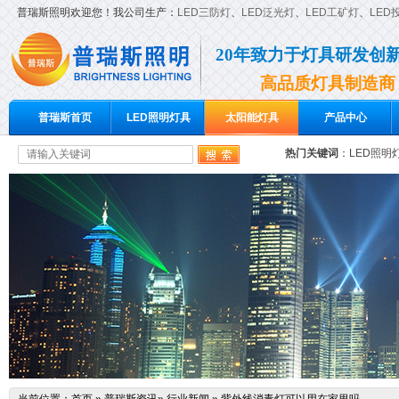
普瑞斯照明欢迎您！我公司生产：
LED三防灯
、
LED泛光灯
、
LED工矿灯
、
LED
20年致力于灯具研发创
高品质灯具制造商
普瑞斯首页
LED照明灯具
太阳能灯具
产品中心
热门关键词
：
LED照明