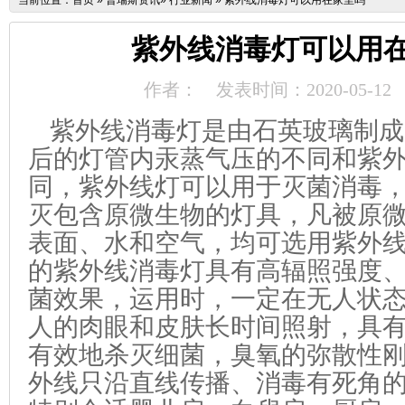
当前位置：
首页
»
普瑞斯资讯
»
行业新闻
»
紫外线消毒灯可以用在家里吗
紫外线消毒灯可以用
作者：
发表时间：2020-05-12
紫外线消毒灯
是由石英玻璃制成
后的灯管内汞蒸气压的不同和紫
同，紫外线灯可以用于灭菌消毒
灭包含原微生物的灯具，凡被原
表面、水和空气，均可选用紫外
的紫外线
消毒灯
具有高辐照强度
菌效果，运用时，一定在无人状
人的肉眼和皮肤长时间照射，具
有效地杀灭细菌，臭氧的弥散性
外线只沿直线传播、消毒有死角的