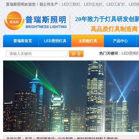
普瑞斯照明欢迎您！我公司生产：
LED三防灯
、
LED泛光灯
、
LED工矿灯
、
LED
20年致力于灯具研发创
高品质灯具制造商
普瑞斯首页
LED照明灯具
太阳能灯具
产品中心
热门关键词
：
LED照明