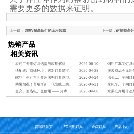
需要更多的数据来证明。
上一篇：
380V耐高压灯的应用领域
下一篇：
耐辐照高分
热销产品
相关资讯
农药厂专用灯具选型与应用解析
2026-06-10
饲料厂车间灯具
适配砖厂特殊环境，选对灯具筑牢生产安全线
2026-04-28
服装成品仓库用
螺丝厂生产车间专用照明灯具选型方案
2026-04-24
冶金工厂车间灯具选型指南：
荣耀加冕！普瑞斯新一代防眩三防灯BC-L斩获2026阿拉丁神灯奖
2026-04-21
摩托车厂车间灯具怎么选？
更亮、更省电、更耐用 —— 冷库照明优选
2026-04-08
水果仓库用什么
普瑞斯首页
|
LED照明灯具
|
金卤灯具
|
产品中心
|