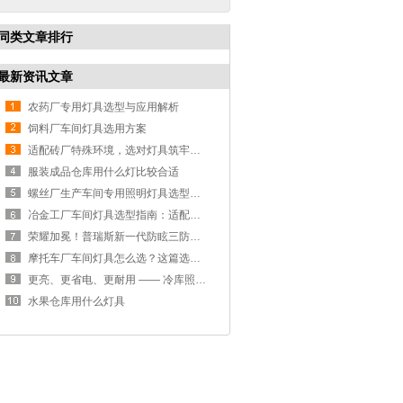
同类文章排行
最新资讯文章
农药厂专用灯具选型与应用解析
饲料厂车间灯具选用方案
适配砖厂特殊环境，选对灯具筑牢生产安全线
服装成品仓库用什么灯比较合适
螺丝厂生产车间专用照明灯具选型方案
冶金工厂车间灯具选型指南：适配恶劣工况，筑牢安全照明防线
荣耀加冕！普瑞斯新一代防眩三防灯BC-L斩获2026阿拉丁神灯奖
摩托车厂车间灯具怎么选？这篇选型指南，帮你避坑又节能
更亮、更省电、更耐用 —— 冷库照明优选
水果仓库用什么灯具