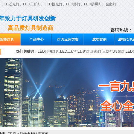
、
LED泛光灯
、
LED工矿灯
、
LED投光灯
、
LED路灯
、
LED防爆灯
、
金卤灯
0年致力于灯具研发创新
高品质灯具制造商
咨询热线：
阳能灯具
产品中心
灯具应用方案
成功案例
诚招代理及
热门关键词
：
LED照明灯具,LED工矿灯,工矿灯,金卤灯,三防灯,投光灯,LE