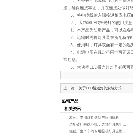
4、将备好的电缆线与灯具的输入
接，确保连接牢固，并在连接处做好
5、将电缆线输入端接通相应电压
四、大功率
LED
投光灯的使用注意
1、本产品为防爆产品，可以在各
2、运输时需将灯具装在所配备的
3、使用时，灯具表面有一定的温
4、电源电压在规定范围内可正常
常启动。
5、大功率
LED
投光灯灯具必须可
上一篇：
关于LED隧道灯的安装方式
热销产品
相关资讯
农药厂专用灯具选型与应用解析
适配砖厂特殊环境，选对灯具筑牢生产安全线
螺丝厂生产车间专用照明灯具选型方案