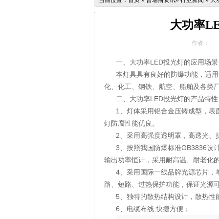
当前位置：
首页
»
普瑞斯资讯
»
行业新闻
»
大
大功率L
作者：
一、大功率
LED
投光灯的应用场景
本
灯具
具有良好的防爆功能，适用
化、化工、钢铁、航空、船舶及各类
二、大功率
LED
投光灯的产品特性
1、灯体采用铝合金压铸成型，表
灯防腐性能优良。
2、采用高强度透明罩，高透光、
3、按照我国防爆标准GB3836
输出功率恒计，采用耐高温、耐老化
4、采用国际一线品牌光源芯片，
路、短路、过热保护功能，保证光源
5、独特的散热结构设计，散热性
6、电缆布线,快捷方便；