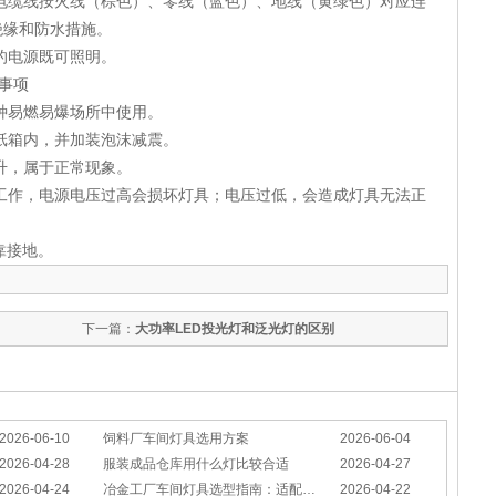
电缆线按火线（棕色）、零线（蓝色）、地线（黄绿色）对应连
绝缘和防水措施。
的电源既可照明。
事项
种易燃易爆场所中使用。
纸箱内，并加装泡沫减震。
升，属于正常现象。
工作，电源电压过高会损坏灯具；电压过低，会造成灯具无法正
靠接地。
下一篇：
大功率LED投光灯和泛光灯的区别
2026-06-10
饲料厂车间灯具选用方案
2026-06-04
2026-04-28
服装成品仓库用什么灯比较合适
2026-04-27
2026-04-24
冶金工厂车间灯具选型指南：适配恶劣工况，筑牢安全照明防线
2026-04-22