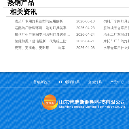
热销产品
相关资讯
农药厂专用灯具选型与应用解析
2026-06-10
饲料厂车间灯具
适配砖厂特殊环境，选对灯具筑牢生产安全线
2026-04-28
服装成品仓库用
螺丝厂生产车间专用照明灯具选型方案
2026-04-24
冶金工厂车间灯具选型指南：
荣耀加冕！普瑞斯新一代防眩三防灯BC-L斩获2026阿拉丁神灯奖
2026-04-21
摩托车厂车间灯具怎么选？
更亮、更省电、更耐用 —— 冷库照明优选
2026-04-08
水果仓库用什么
普瑞斯首页
|
LED照明灯具
|
金卤灯具
|
产品中心
|