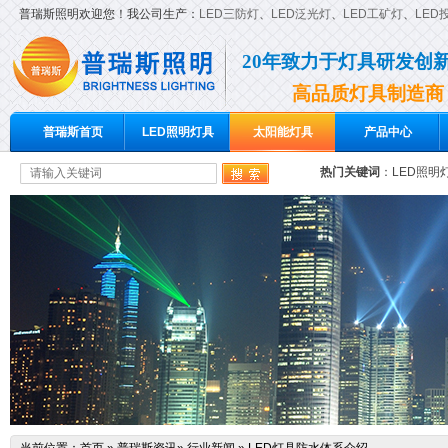
普瑞斯照明欢迎您！我公司生产：
LED三防灯
、
LED泛光灯
、
LED工矿灯
、
LED
20年致力于灯具研发创
高品质灯具制造商
普瑞斯首页
LED照明灯具
太阳能灯具
产品中心
热门关键词
：
LED照明