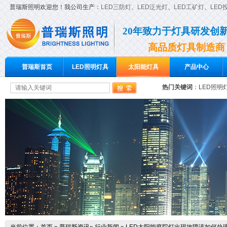
普瑞斯照明欢迎您！我公司生产：
LED三防灯
、
LED泛光灯
、
LED工矿灯
、
LED
20年致力于灯具研发创
高品质灯具制造商
普瑞斯首页
LED照明灯具
太阳能灯具
产品中心
热门关键词
：
LED照明